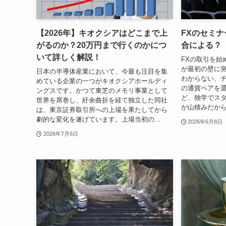
【2026年】キオクシアはどこまで上
FXのセミ
がるのか？20万円まで行くのかにつ
合による？
いて詳しく解説！
FXの取引を始
が最初の壁に
日本の半導体産業において、今最も注目を集
わからない、
めている企業の一つがキオクシアホールディ
の通貨ペアを
ングスです。かつて東芝のメモリ事業として
ど、独学でス
世界を席巻し、紆余曲折を経て独立した同社
が山積みだから
は、東京証券取引所への上場を果たしてから
劇的な変化を遂げています。上場当初の...
2026年6月8日
2026年7月6日