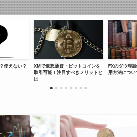
貨・ビットコインを
FXのダウ理論とは？効果的な活
XMは大
目すべきメリットと
用方法についても解説！
る？