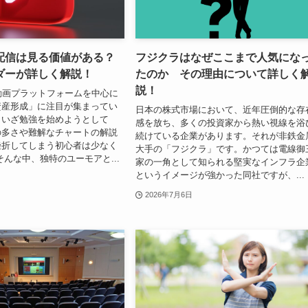
配信は見る価値がある？
フジクラはなぜここまで人気にな
ダーが詳しく解説！
たのか その理由について詳しく
説！
動画プラットフォームを中心に
資産形成」に注目が集まってい
日本の株式市場において、近年圧倒的な存
、いざ勉強を始めようとして
感を放ち、多くの投資家から熱い視線を浴
の多さや難解なチャートの解説
続けている企業があります。それが非鉄金
挫折してしまう初心者は少なく
大手の「フジクラ」です。かつては電線御
そんな中、独特のユーモアと...
家の一角として知られる堅実なインフラ企
というイメージが強かった同社ですが、...
2026年7月6日