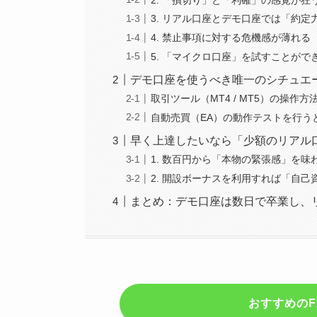
3. リアル口座とデモ口座では「約定
4. 禁止事項に対する危機感が薄れる
5. 「マイクロ口座」を試すことがで
デモ口座を使うべき唯一のシチュエ
取引ツール（MT4 / MT5）の操作
自動売買（EA）の動作テストを行う
早く上達したいなら「少額のリアル
1. 数百円から「本物の緊張感」を味
2. 開設ボーナスを利用すれば「自
まとめ：デモ口座は数日で卒業し、
おすすめのF