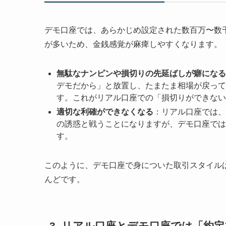
デモ口座では、あらかじめ設定された数百万〜数
が多いため、金銭感覚が麻痺しやすくなります。
無駄なナンピンや損切りの先延ばしが癖になる
デモだから」と放置し、たまたま相場が戻って
す。これがリアル口座での「損切りができない
適切な利確ができなくなる
：リアル口座では、
の誘惑と戦うことになりますが、デモ口座では
す。
このように、デモ口座で身についた取引スタイル
んどです。
3. リアル口座とデモ口座では「約