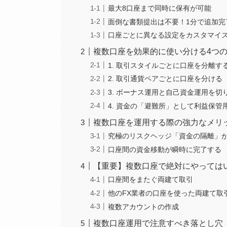
最大8口座まで同時に保有が可能
面倒な書類提出は不要！1分で追加完
口座ごとに異なる設定をカスタマイ
複数口座を効果的に使い分ける4つ
1. 取引スタイルごとに口座を分離す
2. 取引通貨ペアごとに口座を分ける（
3. ボーナス運用と自己資金運用を切
4. 資金の「避難所」として利益保管
複数口座を運用する際の強力なメリ
究極のリスクヘッジ「資金の隔離」
口座間の資金移動が瞬時に完了する
【重要】複数口座で絶対にやっては
口座間をまたぐ両建て取引
他のFX業者の口座を使った両建て取
複数アカウントの作成
複数口座運用で注意すべき落とし穴