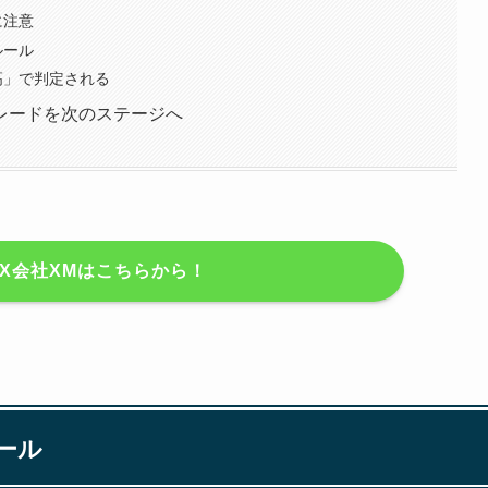
に注意
ルール
高」で判定される
レードを次のステージへ
X会社XMはこちらから！
ール